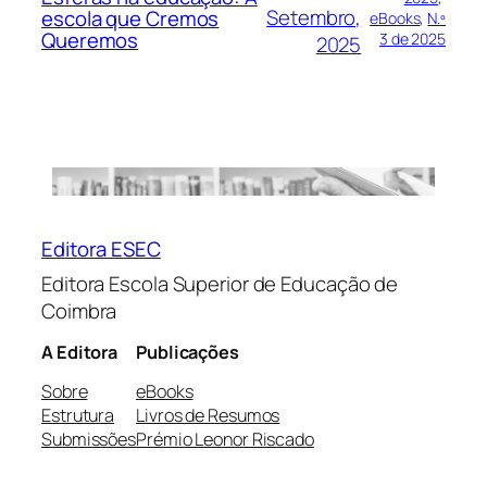
Setembro,
escola que Cremos
eBooks
, 
N.º
Queremos
3 de 2025
2025
Editora ESEC
Editora Escola Superior de Educação de
Coimbra
A Editora
Publicações
Sobre
eBooks
Estrutura
Livros de Resumos
Submissões
Prémio Leonor Riscado