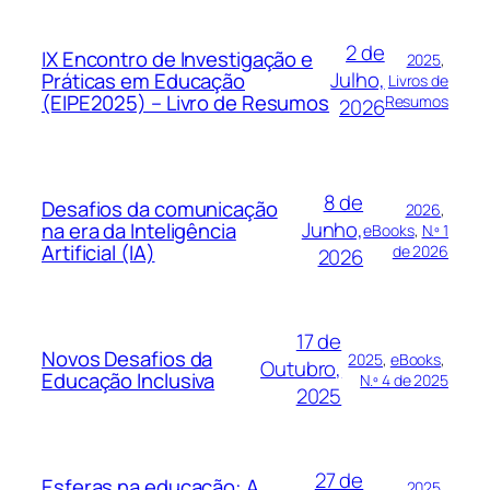
2 de
IX Encontro de Investigação e
2025
, 
Julho,
Práticas em Educação
Livros de
(EIPE2025) – Livro de Resumos
Resumos
2026
8 de
Desafios da comunicação
2026
, 
Junho,
na era da Inteligência
eBooks
, 
N.º 1
Artificial (IA)
de 2026
2026
17 de
Novos Desafios da
2025
, 
eBooks
, 
Outubro,
Educação Inclusiva
N.º 4 de 2025
2025
27 de
Esferas na educação: A
2025
, 