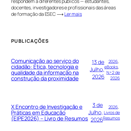
respondem a diferentes públicos — estudantes,
docentes, investigadores e profissionais das áreas
de formação da ESEC ⟶
Ler mais
PUBLICAÇÕES
Comunicação ao serviço do
13 de
2026
, 
cidadão: Ética, tecnologia e
eBooks
, 
Julho,
qualidade da informação na
N.º 2 de
2026
construção da proximidade
2026
3 de
X Encontro de Investigação e
2026
, 
Julho,
Práticas em Educação
Livros de
(EIPE2026) – Livro de Resumos
Resumos
2026